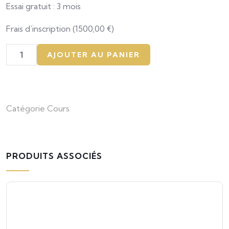
sur
Essai gratuit : 3 mois
la
note
Frais d’inscription (
1500,00
€
)
client
AJOUTER AU PANIER
Catégorie
Cours
PRODUITS ASSOCIÉS