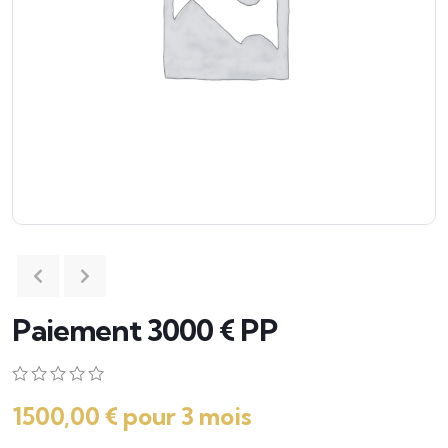
Paiement 3000 € PP
0
5
0
1500,00
€
pour 3 mois
sur
basé