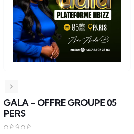
GALA – OFFRE GROUPE 05
PERS
0
5
0