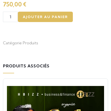
750,00
€
sur
basé
sur
AJOUTER AU PANIER
la
note
client
Catégorie
Produits
PRODUITS ASSOCIÉS