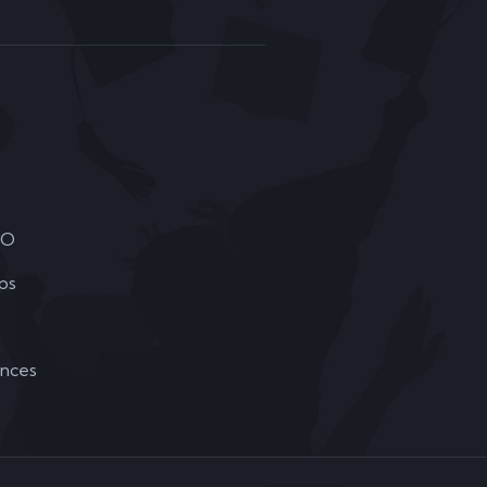
DO
ps
ances