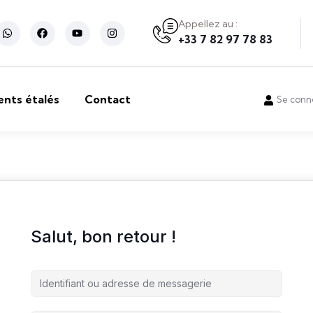
Appellez au :
+33 7 82 97 78 83
ents étalés
Contact
Se conn
Salut, bon retour !