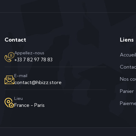
Contact
Liens
Appellez-nous
Accueil
+33 7 82 97 78 83
Contac
E-mail
Nos co
contact@hbizz.store
Panier
Lieu
Paieme
France - Paris