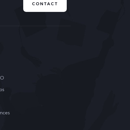
CONTACT
DO
ps
ances