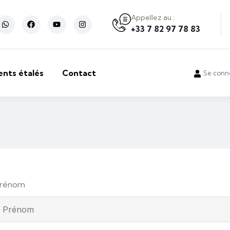
Appellez au :
+33 7 82 97 78 83
ents étalés
Contact
Se conn
rénom