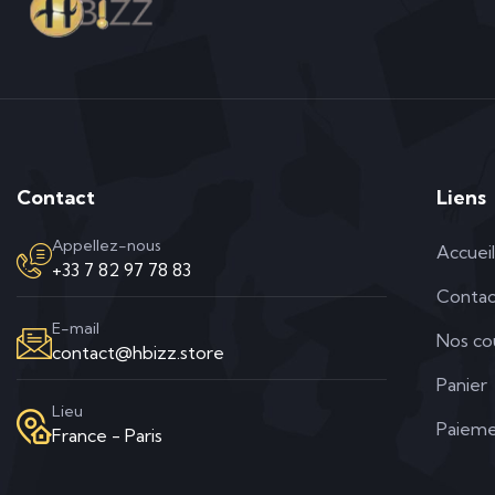
Contact
Liens
Appellez-nous
Accueil
+33 7 82 97 78 83
Contac
E-mail
Nos co
contact@hbizz.store
Panier
Lieu
Paieme
France - Paris