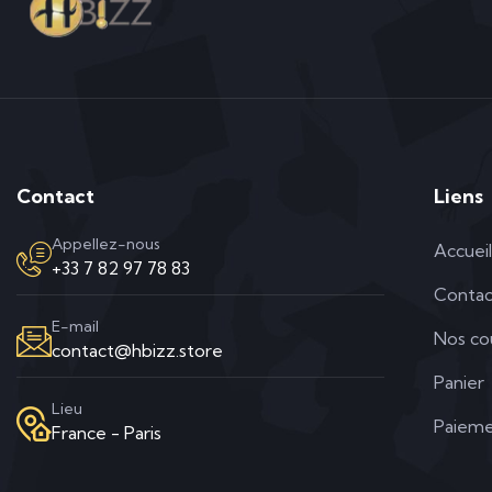
Contact
Liens
Appellez-nous
Accueil
+33 7 82 97 78 83
Contac
E-mail
Nos co
contact@hbizz.store
Panier
Lieu
Paieme
France - Paris