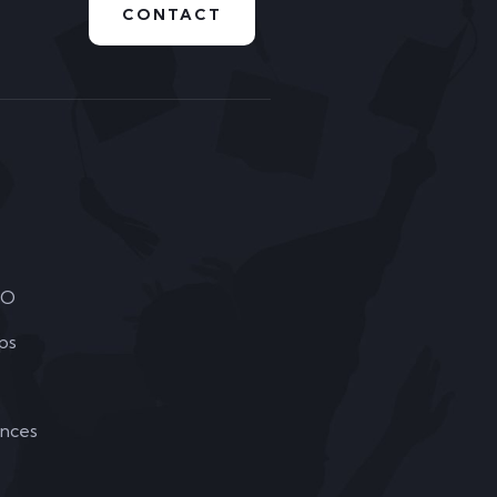
CONTACT
DO
ps
ances