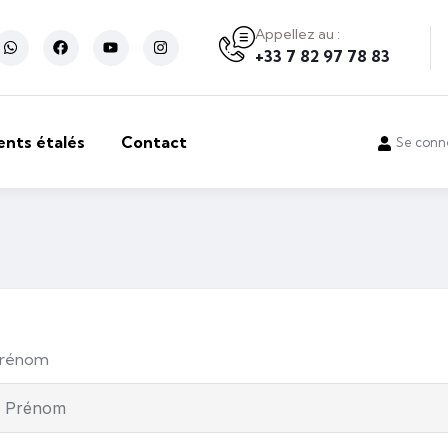
Appellez au :
+33 7 82 97 78 83
ents étalés
Contact
Se conn
rénom